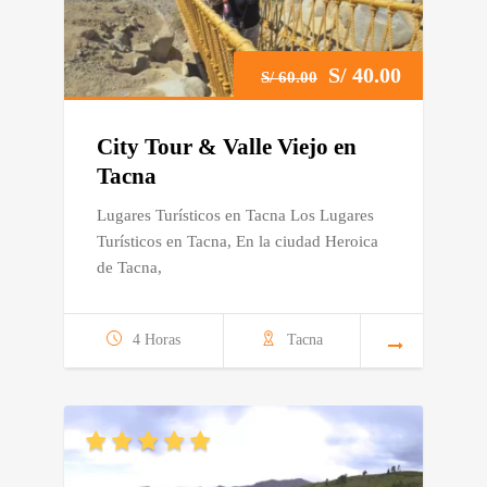
El
El
S/
40.00
S/
60.00
precio
precio
City Tour & Valle Viejo en
original
actual
Tacna
Lugares Turísticos en Tacna Los Lugares
era:
es:
Turísticos en Tacna, En la ciudad Heroica
S/ 60.00.
S/ 40.00.
de Tacna,
4 Horas
Tacna