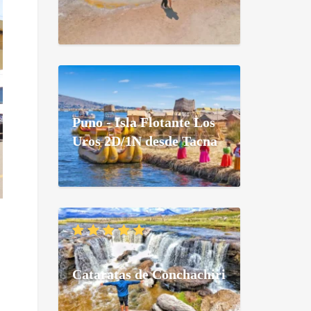
Puno - Isla Flotante Los
Uros 2D/1N desde Tacna
Cataratas de Conchachiri