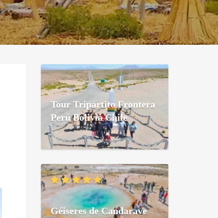
Tour Tripartito Frontera
Perú Bolivia Chile
Géiseres de Candarave