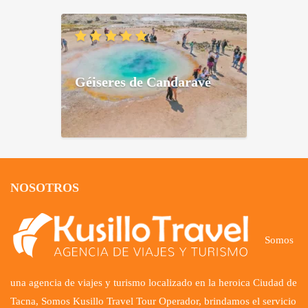
Géiseres de Candarave
NOSOTROS
Somos
una agencia de viajes y turismo localizado en la heroica Ciudad de
Tacna, Somos Kusillo Travel Tour Operador, brindamos el servicio