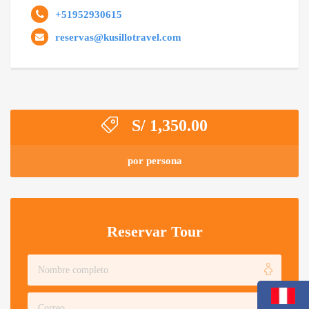
+51952930615
reservas@kusillotravel.com
S/
1,350.00
por persona
Reservar Tour