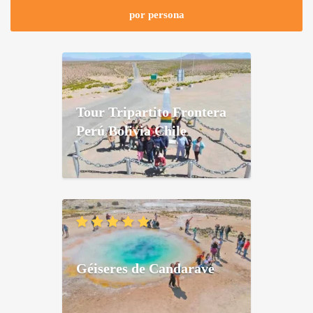
por persona
Tour Tripartito Frontera
Perú Bolivia Chile
Géiseres de Candarave