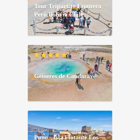
Tour Tripartito Frontera
Perú Bolivia Chile
Géiseres de Candarave
Puno - Isla Flotante Los