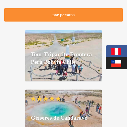
por persona
Tour Tripartito Frontera
Perú Bolivia Chile
Géiseres de Candarave