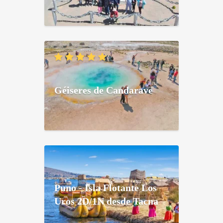
Géiseres de Candarave
Puno - Isla Flotante Los
Uros 2D/1N desde Tacna