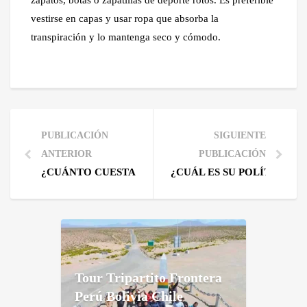
zapatos, botas o zapatillas de deporte rotos. Es preferible
vestirse en capas y usar ropa que absorba la
transpiración y lo mantenga seco y cómodo.
PUBLICACIÓN
SIGUIENTE
ANTERIOR
PUBLICACIÓN
¿CUÁNTO CUESTA HACER UN TOUR PRIVADO?
¿CUÁL ES SU POLÍTICA 
Tour Tripartito Frontera
Perú Bolivia Chile