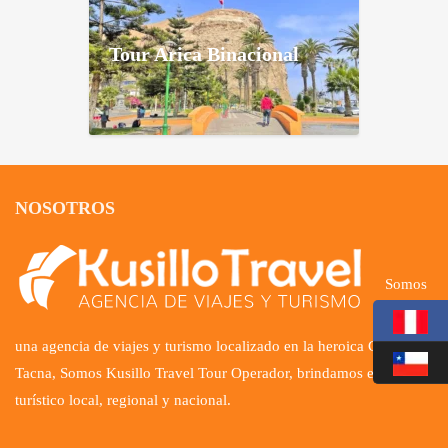
Tour Arica Binacional
NOSOTROS
Somos
una agencia de viajes y turismo localizado en la heroica Ciudad de
Tacna, Somos Kusillo Travel Tour Operador, brindamos el servicio
turístico local, regional y nacional.