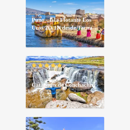
Puno - Isla Flotante Los
Uros 2D/1N desde Tacna
Cataratas de Conchachiri