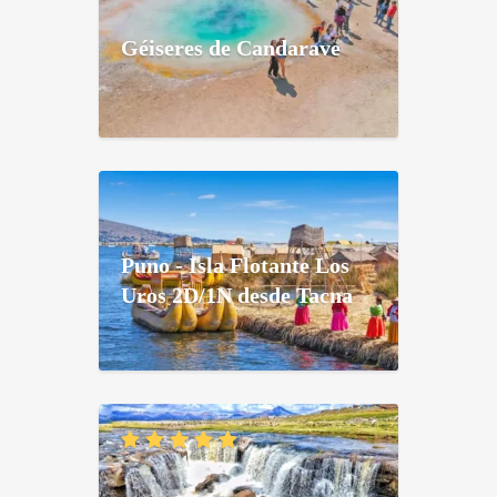
Géiseres de Candarave
Puno - Isla Flotante Los
Uros 2D/1N desde Tacna