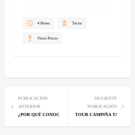
actual
S/ 60.00.
es:
S/ 40.00.
4 Horas
Tacna
Vinos Piscos
PUBLICACIÓN
SIGUIENTE
ANTERIOR
PUBLICACIÓN
¿POR QUÉ CONOCER LOS LUGARES TURÍSTICOS D
TOUR CAMPIÑA TACNA E