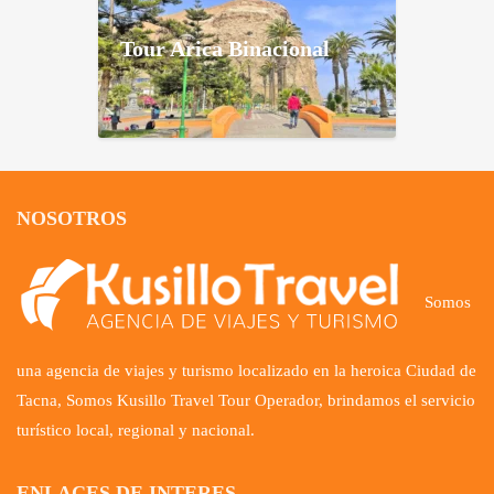
Tour Arica Binacional
NOSOTROS
Somos
una agencia de viajes y turismo localizado en la heroica Ciudad de
Tacna, Somos Kusillo Travel Tour Operador, brindamos el servicio
turístico local, regional y nacional.
ENLACES DE INTERES