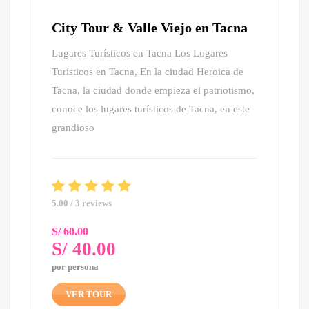
City Tour & Valle Viejo en Tacna
Lugares Turísticos en Tacna Los Lugares
Turísticos en Tacna, En la ciudad Heroica de
Tacna, la ciudad donde empieza el patriotismo,
conoce los lugares turísticos de Tacna, en este
grandioso
5.00 / 3 reviews
S/
60.00
S/
40.00
El
por persona
precio
El
original
precio
VER TOUR
era: