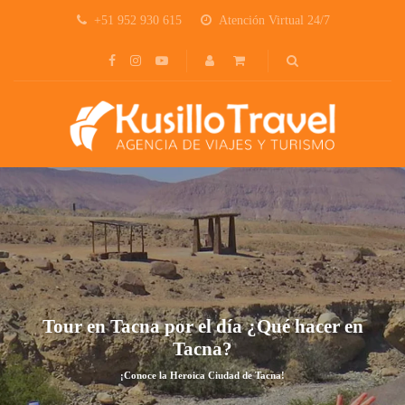
+51 952 930 615
Atención Virtual 24/7
Tour en Tacna por el día ¿Qué hacer en
Tacna?
¡Conoce la Heroica Ciudad de Tacna!